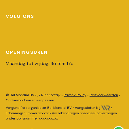
VOLG ONS
OPENINGSUREN
Maandag tot vrijdag: 9u tem 17u
© Bal Mondial BV • , • RPR Kortrijk •
Privacy Policy
•
Reisvoorwaarden
•
Cookievoorkeuren aanpassen
Vergund Reisorganisator Bal Mondial BV • Aangesloten bij
•
Erkenningsnummer xxxxxx • Verzekerd tegen financieel onvermogen
onder polisnummer xx.xx.xxxx.xx