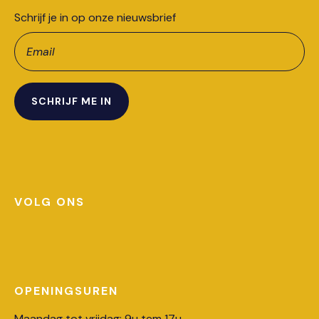
Schrijf je in op onze nieuwsbrief
Leave
this
field
blank
SCHRIJF ME IN
VOLG ONS
OPENINGSUREN
Maandag tot vrijdag: 9u tem 17u